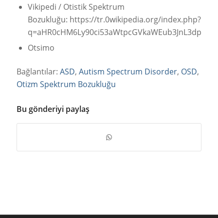
Vikipedi / Otistik Spektrum
Bozukluğu: https://tr.0wikipedia.org/index.php?
q=aHR0cHM6Ly90ci53aWtpcGVkaWEub3JnL3dpa2kvT
Otsimo
Bağlantılar:
ASD
,
Autism Spectrum Disorder
,
OSD
,
Otizm Spektrum Bozukluğu
Bu gönderiyi paylaş