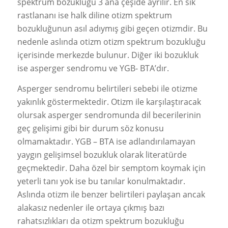
spektrum bozukluğu 3 ana çeşide ayrılır. En sık
rastlananı ise halk diline otizm spektrum
bozukluğunun asıl adıymış gibi geçen otizmdir. Bu
nedenle aslında otizm otizm spektrum bozukluğu
içerisinde merkezde bulunur. Diğer iki bozukluk
ise asperger sendromu ve YGB- BTA’dır.
Asperger sendromu belirtileri sebebi ile otizme
yakınlık göstermektedir. Otizm ile karşılaştıracak
olursak asperger sendromunda dil becerilerinin
geç gelişimi gibi bir durum söz konusu
olmamaktadır. YGB – BTA ise adlandırılamayan
yaygın gelişimsel bozukluk olarak literatürde
geçmektedir. Daha özel bir semptom koymak için
yeterli tanı yok ise bu tanılar konulmaktadır.
Aslında otizm ile benzer belirtileri paylaşan ancak
alakasız nedenler ile ortaya çıkmış bazı
rahatsızlıkları da otizm spektrum bozukluğu