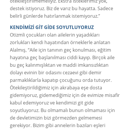
ötekileştirilmemeliyiz. Ekstra isteklerimiz yok,
destek istiyoruz. Biz de varız bu hayatta. Sadece
belirli günlerde hatırlanmak istemiyoruz.”
KENDİMİZİ GİT GİDE SOYUTLUYORUZ
Otizmli çocukları olan ailelerin yaşadıkları
zorlukları kendi hayatından örneklerle anlatan
Alalmış, “Aile için tanının geç konulması, eğitim
hayatına geç başlanılması ciddi kayıp. Birçok aile
bu geç kalınmışlıktan ve maddi imkansızlıktan
dolayı evinin bir odasını cezaevi gibi demir
parmaklıklarla kapatıp çocuğunu orda tutuyor.
Ötekileştirildiğimiz için akrabaya eşe dosta
gidemiyoruz, gidemediğimiz için de evimize misafir
kabul edemiyoruz ve kendimizi git gide
soyutluyoruz. Bu olmamalı bunun olmaması için
de devletimizin bizi görmezden gelmemesi
gerekiyor. Bizim gibi annelerin bazıları eşleri