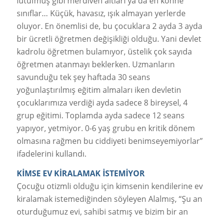
lütufmuş gibi merdiven altları ya da en köhne
sınıflar… Küçük, havasız, ışık almayan yerlerde
oluyor. En önemlisi de, bu çocuklara 2 ayda 3 ayda
bir ücretli öğretmen değişikliği olduğu. Yani devlet
kadrolu öğretmen bulamıyor, üstelik çok sayıda
öğretmen atanmayı beklerken. Uzmanların
savunduğu tek şey haftada 30 seans
yoğunlaştırılmış eğitim almaları iken devletin
çocuklarımıza verdiği ayda sadece 8 bireysel, 4
grup eğitimi. Toplamda ayda sadece 12 seans
yapıyor, yetmiyor. 0-6 yaş grubu en kritik dönem
olmasına rağmen bu ciddiyeti benimseyemiyorlar”
ifadelerini kullandı.
KİMSE EV KİRALAMAK İSTEMİYOR
Çocuğu otizmli olduğu için kimsenin kendilerine ev
kiralamak istemediğinden söyleyen Alalmış, “Şu an
oturduğumuz evi, sahibi satmış ve bizim bir an