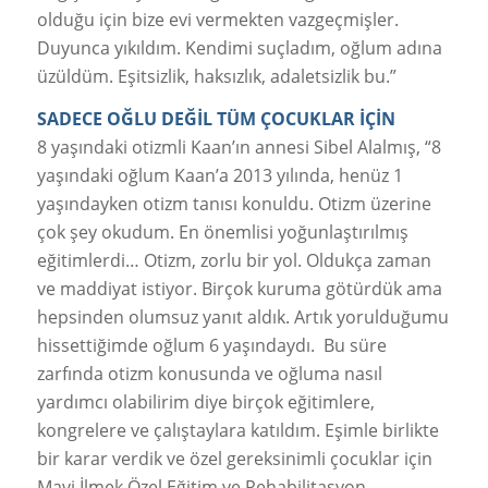
olduğu için bize evi vermekten vazgeçmişler.
Duyunca yıkıldım. Kendimi suçladım, oğlum adına
üzüldüm. Eşitsizlik, haksızlık, adaletsizlik bu.”
SADECE OĞLU DEĞİL TÜM ÇOCUKLAR İÇİN
8 yaşındaki otizmli Kaan’ın annesi Sibel Alalmış, “8
yaşındaki oğlum Kaan’a 2013 yılında, henüz 1
yaşındayken otizm tanısı konuldu. Otizm üzerine
çok şey okudum. En önemlisi yoğunlaştırılmış
eğitimlerdi… Otizm, zorlu bir yol. Oldukça zaman
ve maddiyat istiyor. Birçok kuruma götürdük ama
hepsinden olumsuz yanıt aldık. Artık yorulduğumu
hissettiğimde oğlum 6 yaşındaydı. Bu süre
zarfında otizm konusunda ve oğluma nasıl
yardımcı olabilirim diye birçok eğitimlere,
kongrelere ve çalıştaylara katıldım. Eşimle birlikte
bir karar verdik ve özel gereksinimli çocuklar için
Mavi İlmek Özel Eğitim ve Rehabilitasyon