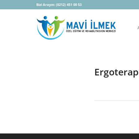
Bizi Arayın:
(0212) 451 00 53
Ergoterap