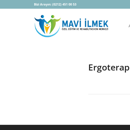
Bizi Arayın:
(0212) 451 00 53
Ergoterap