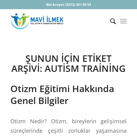
Bizi Arayın:
(0212) 451 00 53
ŞUNUN IÇIN ETIKET
ARŞIVI:
AUTISM TRAINING
Otizm Eğitimi Hakkında
Genel Bilgiler
Otizm Nedir? Otizm, bireylerin gelişimsel
süreçlerinde çeşitli zorluklar yaşamasına