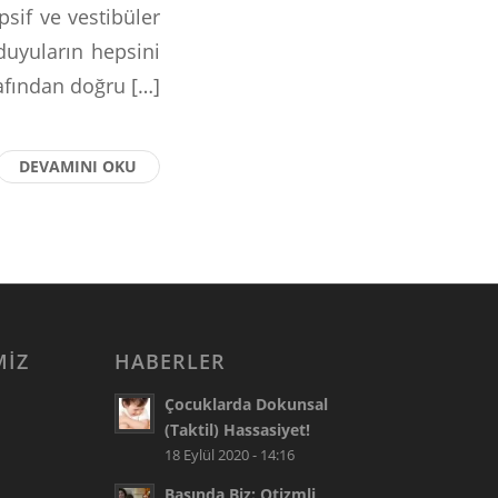
sif ve vestibüler
uyuların hepsini
rafından doğru […]
DEVAMINI OKU
MIZ
HABERLER
Çocuklarda Dokunsal
(Taktil) Hassasiyet!
18 Eylül 2020 - 14:16
Basında Biz: Otizmli