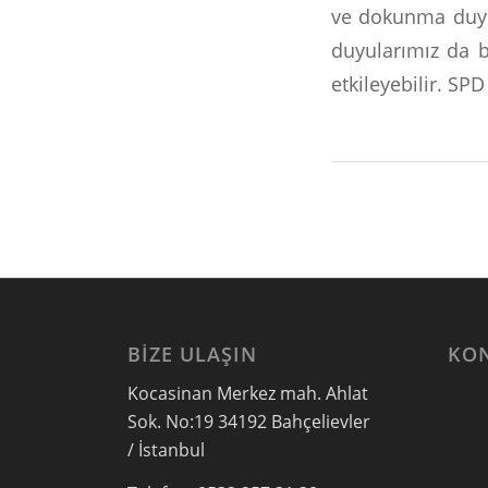
ve dokunma duyul
duyularımız da 
etkileyebilir. SP
BIZE ULAŞIN
KO
Kocasinan Merkez mah. Ahlat
Sok. No:19 34192 Bahçelievler
/ İstanbul