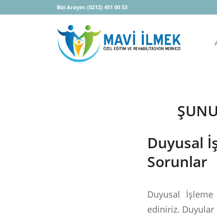
Bizi Arayın:
(0212) 451 00 53
ŞUNUN
Duyusal 
Sorunlar
Duyusal İşleme 
ediniriz. Duyula