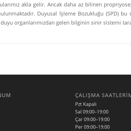
arımız akla gelir. Ancak daha az bilinen propriyosep
bulunmaktadır. Duyusal İşleme Bozukluğu (SPD) bu d
D duyu organlarımızdan gelen bilginin sinir sistemi ta
NUM
ÇALIŞMA SAATLERI
Pzt Kapalı
Sal
09:00–19:00
Çar
09:00–19:00
Per
09:00–19:00