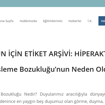
Ana Sayfa
Hakkımızda
Eğitimlerimiz
Haberler
İ.K.
Ve
 IÇIN ETIKET ARŞIVI:
HIPERAK
İşleme Bozukluğu’nun Neden O
Bozukluğu Nedir? Duyularımız aracılığıyla dünyayı 
r denince en yaygın beş duyumuz olan görme, duyma,