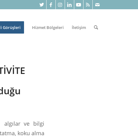
li Görüşleri
Hizmet Bölgeleri
İletişim
TIVITE
lduğu
algılar ve bilgi
 tatma, koku alma