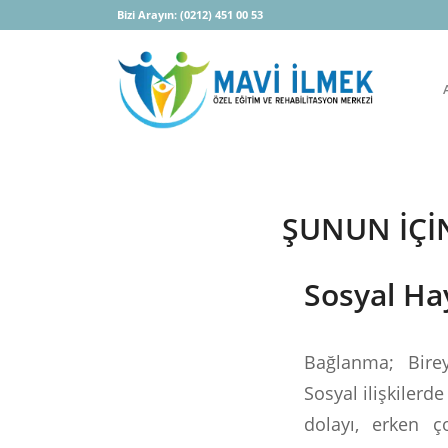
Bizi Arayın:
(0212) 451 00 53
ŞUNUN IÇIN
Sosyal H
Bağlanma; Bireyl
Sosyal ilişkilerde
dolayı, erken ç