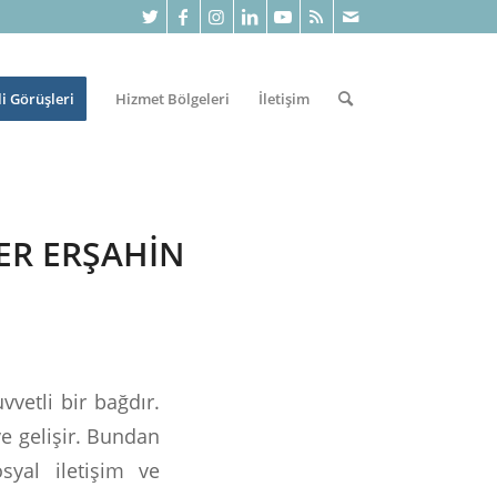
li Görüşleri
Hizmet Bölgeleri
İletişim
ER ERŞAHIN
vetli bir bağdır.
 ve gelişir. Bundan
syal iletişim ve