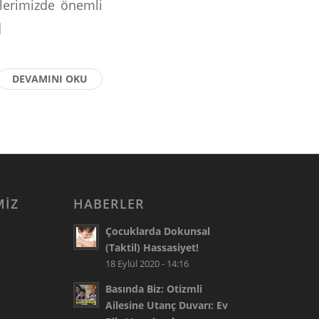
kilerimizde önemli
]
DEVAMINI OKU
MIZ
HABERLER
Çocuklarda Dokunsal
(Taktil) Hassasiyet!
18 Eylül 2020 - 14:16
Basında Biz: Otizmli
Ailesine Utanç Duvarı: Ev