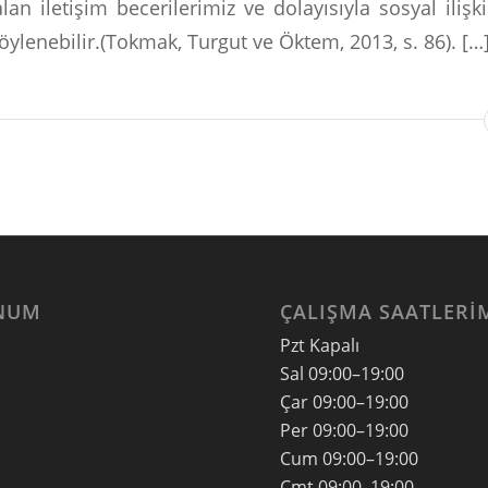
alan iletişim becerilerimiz ve dolayısıyla sosyal iliş
söylenebilir.(Tokmak, Turgut ve Öktem, 2013, s. 86). […
NUM
ÇALIŞMA SAATLERI
Pzt Kapalı
Sal
09:00–19:00
Çar
09:00–19:00
Per
09:00–19:00
Cum
09:00–19:00
Cmt
09:00–19:00