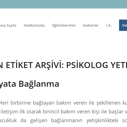
Ana Sayfa
Hakkımızda
Eğitimlerimiz
Haberler
İ.K.
Ve
 ETIKET ARŞIVI:
PSIKOLOG YET
ayata Bağlanma
eri birbirine bağlayan bakım veren ile şekillenen kuv
 iletişim ilk olarak birincil bakım veren kişi ile başlar
ocukluk da gelişen bağlanmanın yetişkinlikteki so