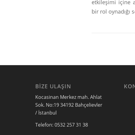
etkileşimi içine 
bir rol oynadığı 
BIZE ULAŞIN
KO
Kocasinan Merkez mah. Ahlat
Sok. No:19 34192 Bahçelievler
/ İstanbul
Telefon: 0532 257 31 38