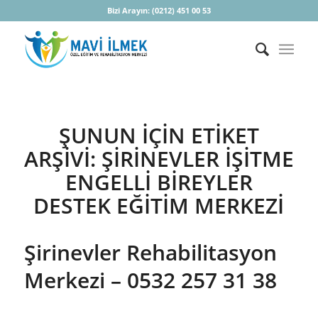
Bizi Arayın:
(0212) 451 00 53
ŞUNUN IÇIN ETIKET
ARŞIVI:
ŞIRINEVLER İŞITME
ENGELLI BIREYLER
DESTEK EĞITIM MERKEZI
Şirinevler Rehabilitasyon
Merkezi – 0532 257 31 38