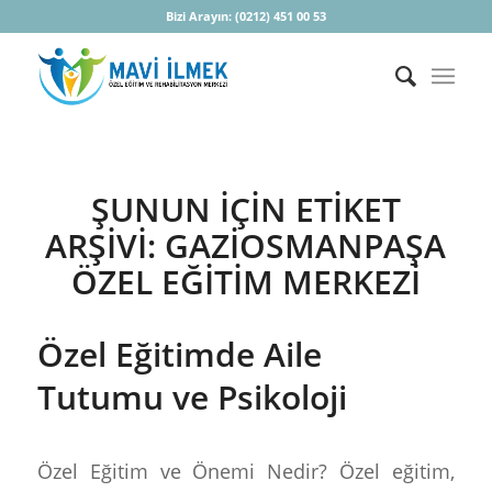
Bizi Arayın:
(0212) 451 00 53
ŞUNUN IÇIN ETIKET
ARŞIVI:
GAZIOSMANPAŞA
ÖZEL EĞITIM MERKEZI
Özel Eğitimde Aile
Tutumu ve Psikoloji
Özel Eğitim ve Önemi Nedir? Özel eğitim,