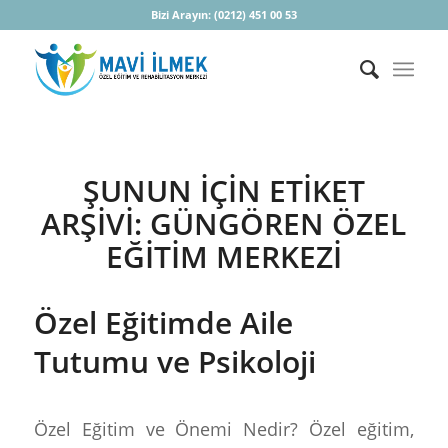
Bizi Arayın:
(0212) 451 00 53
ŞUNUN IÇIN ETIKET
ARŞIVI:
GÜNGÖREN ÖZEL
EĞITIM MERKEZI
Özel Eğitimde Aile
Tutumu ve Psikoloji
Özel Eğitim ve Önemi Nedir? Özel eğitim,