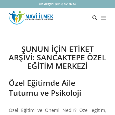
Bizi Arayın:
(0212) 451 00 53
ŞUNUN IÇIN ETIKET
ARŞIVI:
SANCAKTEPE ÖZEL
EĞITIM MERKEZI
Özel Eğitimde Aile
Tutumu ve Psikoloji
Özel Eğitim ve Önemi Nedir? Özel eğitim,