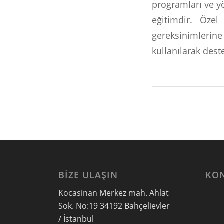
programları ve yö
eğitimdir. Öze
gereksinimleri
kullanılarak dest
BIZE ULAŞIN
KO
Kocasinan Merkez mah. Ahlat
Sok. No:19 34192 Bahçelievler
/ İstanbul