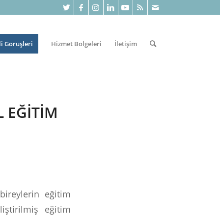
li Görüşleri
Hizmet Bölgeleri
İletişim
L EĞITIM
ireylerin eğitim
iştirilmiş eğitim