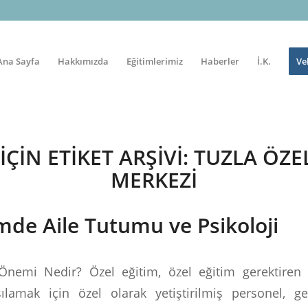
Ana Sayfa
Hakkımızda
Eğitimlerimiz
Haberler
İ.K.
Ve
ÇIN ETIKET ARŞIVI:
TUZLA ÖZE
MERKEZI
imde Aile Tutumu ve Psikoloji
Önemi Nedir? Özel eğitim, özel eğitim gerektiren b
rşılamak için özel olarak yetiştirilmiş personel, gel