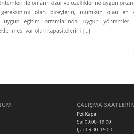
ntemleri ile onların özür ve özelliklerine uygun ort
l gereksinimi olan bireylerin, mümkün olan en
ne uygun eğitim ortamlarında, uygun yöntemler v
eklenmesi var olan kapasitelerini […]
NUM
ÇALIŞMA SAATLERI
Pzt Kapalı
Sal
09:00–19:00
Çar
09:00–19:00