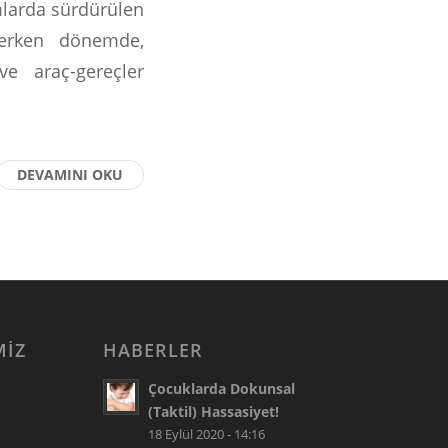
amlarda sürdürülen
 erken dönemde,
e araç-gereçler
DEVAMINI OKU
MIZ
HABERLER
Çocuklarda Dokunsal
(Taktil) Hassasiyet!
18 Eylül 2020 - 14:16